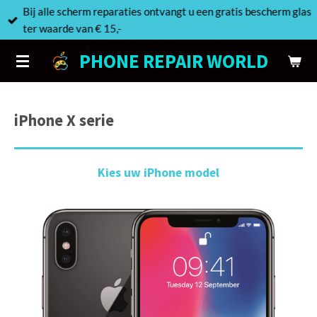
Bij alle scherm reparaties ontvangt u een gratis bescherm glas
Ga
ter waarde van € 15,-
direct
naar
PHONE REPAIR WORLD
de
hoofdinhoud
iPhone X serie
Kies uw iPhone model