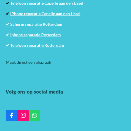
✔
Telefoon reparatie Capelle aan den IJssel
✔
iPhone reparatie Capelle aan den IJssel
✔ Scherm reparatie Rotterdam
✔
Iphone reparatie Rotterdam
✔
Telefoon reparatie Rotterdam
Maak direct een afspraak
Volg ons op social media
F
I
W
a
n
h
c
s
a