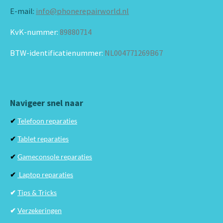
E-mail:
info@phonerepairworld.nl
KvK-nummer:
89880714
BTW-identificatienummer:
NL004771269B67
Navigeer snel naar
✔
Telefoon reparaties
✔
Tablet reparaties
✔
Gameconsole reparaties
✔
Laptop reparaties
✔
Tips & Tricks
✔
Verzekeringen