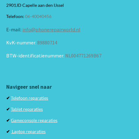
2901JD Capelle aan den IJssel
Telefoon:
06-40040456
E-mail:
info@phonerepairworld.nl
KvK-nummer:
89880714
BTW-identificatienummer:
NL004771269B67
Navigeer snel naar
✔
Telefoon reparaties
✔
Tablet reparaties
✔
Gameconsole reparaties
✔
Laptop reparaties