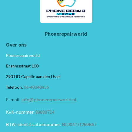
Phonerepairworld
Over ons
Phonerepairworld
Brahmsstraat 100
2901JD Capelle aan den IJssel
Telefoon:
06-40040456
E-mail:
info@phonerepairworld.nl
KvK-nummer:
89880714
BTW-identificatienummer:
NL004771269B67