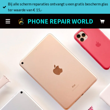
Bij alle scherm reparaties ontvangt u een gratis bescherm glas
Ga
ter waarde van € 15,-
direct
naar
PHONE REPAIR WORLD
de
hoofdinhoud