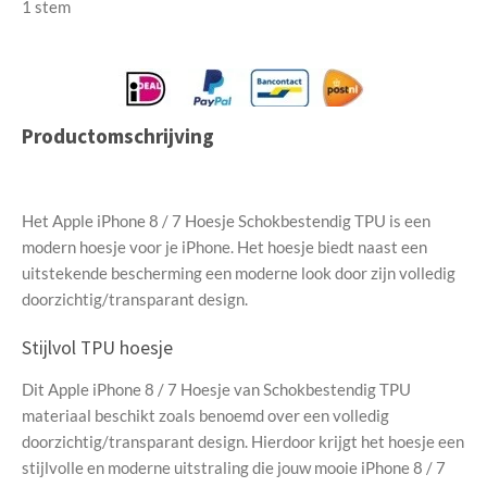
s
s
s
s
s
e
1 stem
t
m
t
t
t
t
t
m
i
e
e
e
e
e
e
n
n
g
r
r
r
r
r
:
r
r
r
r
Productomschrijving
5
e
e
e
e
s
t
n
n
n
n
Het Apple iPhone 8 / 7 Hoesje Schokbestendig TPU is een
e
modern hoesje voor je iPhone. Het hoesje biedt naast een
r
uitstekende bescherming een moderne look door zijn volledig
r
doorzichtig/transparant design.
e
n
Stijlvol TPU hoesje
Dit Apple iPhone 8 / 7 Hoesje van Schokbestendig TPU
materiaal beschikt zoals benoemd over een volledig
doorzichtig/transparant design. Hierdoor krijgt het hoesje een
stijlvolle en moderne uitstraling die jouw mooie iPhone 8 / 7