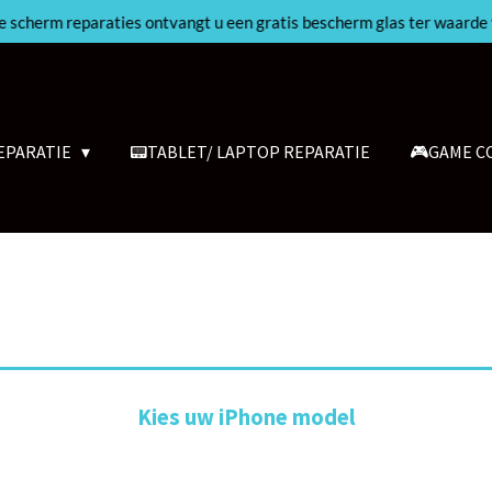
lle scherm reparaties ontvangt u een gratis bescherm glas ter waarde 
EPARATIE
📟TABLET/ LAPTOP REPARATIE
🎮GAME C
Kies uw iPhone model