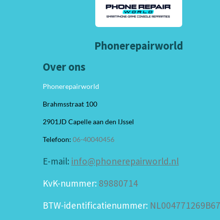
Phonerepairworld
Over ons
Phonerepairworld
Brahmsstraat 100
2901JD Capelle aan den IJssel
Telefoon:
06-40040456
E-mail:
info@phonerepairworld.nl
KvK-nummer:
89880714
BTW-identificatienummer:
NL004771269B6