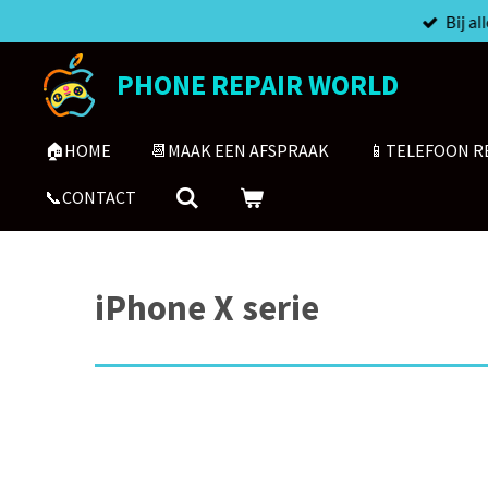
Bij a
Ga
direct
naar
PHONE REPAIR WORLD
de
hoofdinhoud
🏠HOME
📆MAAK EEN AFSPRAAK
📱TELEFOON R
📞CONTACT
iPhone X serie